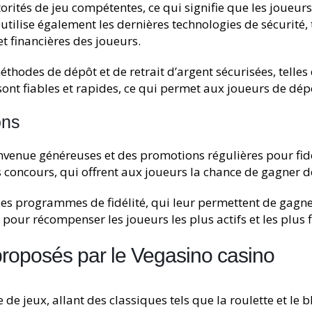
orités de jeu compétentes, ce qui signifie que les joueurs
tilise également les dernières technologies de sécurité, te
t financières des joueurs.
odes de dépôt et de retrait d’argent sécurisées, telles qu
t fiables et rapides, ce qui permet aux joueurs de dépose
ons
venue généreuses et des promotions régulières pour fidél
 concours, qui offrent aux joueurs la chance de gagner de
es programmes de fidélité, qui leur permettent de gagne
our récompenser les joueurs les plus actifs et les plus f
 proposés par le Vegasino casino
 jeux, allant des classiques tels que la roulette et le 