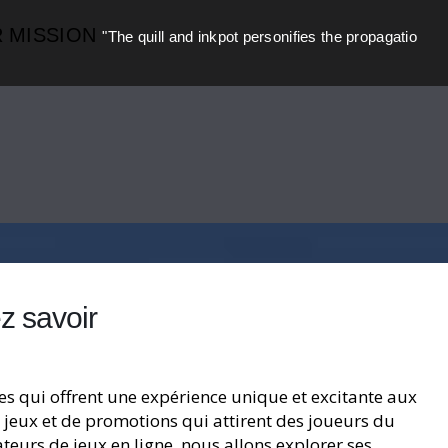
N
"The quill and inkpot personifies the propagation of knowledge and i
z savoir
mes qui offrent une expérience unique et excitante aux
 jeux et de promotions qui attirent des joueurs du
eurs de jeux en ligne, nous allons explorer ses