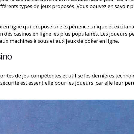
différents types de jeux proposés. Vous pouvez en savoir p
x en ligne qui propose une expérience unique et excitan
n des casinos en ligne les plus populaires. Les joueurs pe
k aux machines à sous et aux jeux de poker en ligne.
sino
orités de jeu compétentes et utilise les dernières techno
sécurité est essentielle pour les joueurs, car elle leur pe