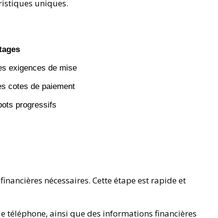
ristiques uniques.
tages
es exigences de mise
s cotes de paiement
ots progressifs
financières nécessaires. Cette étape est rapide et
de téléphone, ainsi que des informations financières