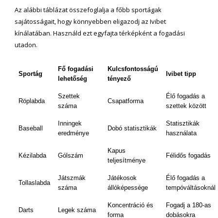
Az alábbi táblázat összefoglalja a főbb sportágak
sajátosságait, hogy könnyebben eligazodj az Ivibet
kínálatában. Használd ezt egyfajta térképként a fogadási
utadon.
Fő fogadási
Kulcsfontosságú
Sportág
Ivibet tipp
lehetőség
tényező
Szettek
Élő fogadás a
Röplabda
Csapatforma
száma
szettek között
Inningek
Statisztikák
Baseball
Dobó statisztikák
eredménye
használata
Kapus
Kézilabda
Gólszám
Félidős fogadás
teljesítménye
Játszmák
Játékosok
Élő fogadás a
Tollaslabda
száma
állóképessége
tempóváltásoknál
Koncentráció és
Fogadj a 180-as
Darts
Legek száma
forma
dobásokra