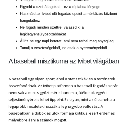
Figyeld a szettátlagokat – ez a röplabda lényege
Használd az Ivibet élő fogadás opciót a mérkőzés közbeni
hangulathoz
Ne fogadj minden szettre, válaszd ki a
legkiegyensúlyozottabbakat
Állíts be egy napi keretet, ami nem terhel meg anyagilag
Tanulj a veszteségekből, ne csak a nyereményekből
A baseball misztikuma az Ivibet világában
A baseball egy olyan sport, ahol a statisztikák és a történetek
összefonódnak. Az Ivibet platformon a baseball fogadás során
nemcsak a meccs győztesére, hanem a játékosok egyéni
teljesítményére is lehet tippelni. Ez olyan, mint az élet: néha a
legapróbb részletek hozzák a legnagyobb változást. A
baseballban a dobók és ütők formája kritikus, ezért érdemes
mélyebbre ásni a számok mögött.