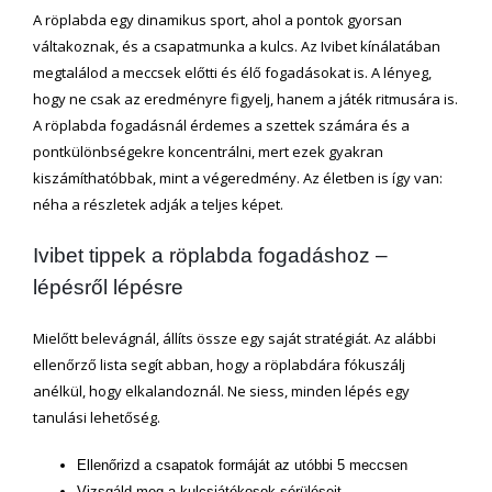
A röplabda egy dinamikus sport, ahol a pontok gyorsan
váltakoznak, és a csapatmunka a kulcs. Az Ivibet kínálatában
megtalálod a meccsek előtti és élő fogadásokat is. A lényeg,
hogy ne csak az eredményre figyelj, hanem a játék ritmusára is.
A röplabda fogadásnál érdemes a szettek számára és a
pontkülönbségekre koncentrálni, mert ezek gyakran
kiszámíthatóbbak, mint a végeredmény. Az életben is így van:
néha a részletek adják a teljes képet.
Ivibet tippek a röplabda fogadáshoz –
lépésről lépésre
Mielőtt belevágnál, állíts össze egy saját stratégiát. Az alábbi
ellenőrző lista segít abban, hogy a röplabdára fókuszálj
anélkül, hogy elkalandoznál. Ne siess, minden lépés egy
tanulási lehetőség.
Ellenőrizd a csapatok formáját az utóbbi 5 meccsen
Vizsgáld meg a kulcsjátékosok sérüléseit