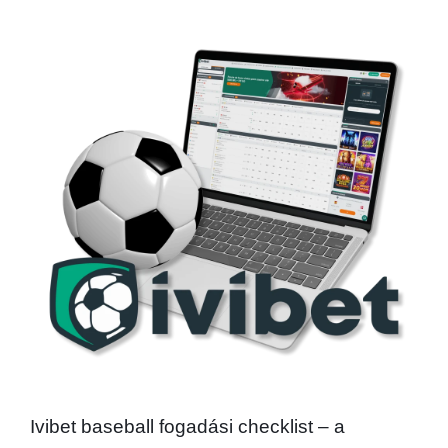
Ivibet baseball fogadási checklist – a