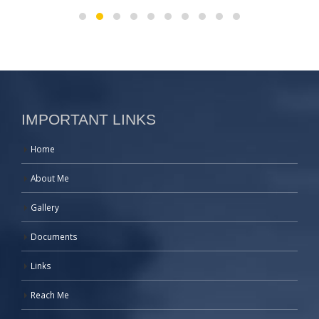
IMPORTANT LINKS
Home
About Me
Gallery
Documents
Links
Reach Me