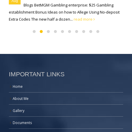
Aug
Blogs BetMGM Gambling enterprise: $25 Gambling
establishment Bonus Ideas on how to Allege Using No-deposit
Extra Codes The new half a dozen...
read more
IMPORTANT LINKS
Home
About Me
Gallery
Documents