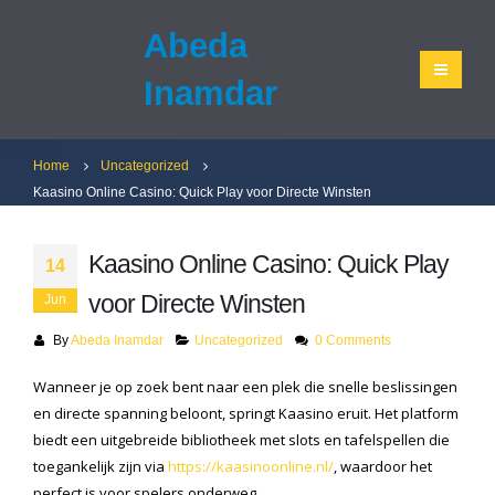
Abeda
Inamdar
Home
Uncategorized
Kaasino Online Casino: Quick Play voor Directe Winsten
Kaasino Online Casino: Quick Play
14
voor Directe Winsten
Jun
By
Abeda Inamdar
Uncategorized
0 Comments
Wanneer je op zoek bent naar een plek die snelle beslissingen
en directe spanning beloont, springt Kaasino eruit. Het platform
biedt een uitgebreide bibliotheek met slots en tafelspellen die
toegankelijk zijn via
https://kaasinoonline.nl/
, waardoor het
perfect is voor spelers onderweg.