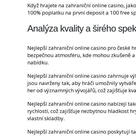
Když hrajete na zahraniční online casino, jako
100% poplatku na první deposit a 100 free sp
Analýza kvality a širého spe
Nejlepší zahraniční online casino pro české
bezpečnou atmosféru, kde mohou zkušeně a bez
nabídku.
Nejlepší zahraniční online casino zahrnuje v
jsou navrženy tak, aby hráči umožnily vytváře
her od významných vývojářů, což zajišťuje kva
Nejlepší zahraniční online casino nabízejí t
rychlostí, což zajišťuje nezbytnou hladkost hr
vlastní skladby.
Nejlepší zahraniční online casino poskytují t