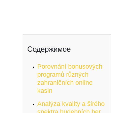
Содержимое
Porovnání bonusových
programů různých
zahraničních online
kasin
Analýza kvality a širého
spektra hudebních her