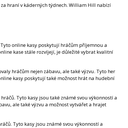
s za hraní v káderných týdnech. William Hill nabízí
. Tyto online kasy poskytují hráčům příjemnou a
 kase stále rozvíjejí, je důležité vybrat kvalitní
ovaly hráčům nejen zábavu, ale také výzvu. Tyto her
o online kasy poskytují také možnost hrát na hudební
a hráčů. Tyto kasy jsou také známé svou výkonností a
bavu, ale také výzvu a možnost vytvářet a hrajet
k hráčů. Tyto kasy jsou známé svou výkonností a