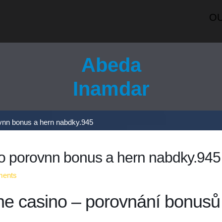
OUR MI
Abeda
Inamdar
ovnn bonus a hern nabdky.945
no porovnn bonus a hern nabdky.945
ents
ine casino – porovnání bonusů