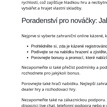
rychlostí, což zajišťuje hladkou hru a nezbyt
vytvářet a hrajet vlastní skladby.
Poradenství pro nováčky: Jak
Nejprve si vyberte zahraniční online kázené, 
Prohlédněte si, zda je kázené registrován
Podívejte se na nabídku hrazení a zjistěte
Porovnejte bonusy a promocí, které nabízí
Nezapomeňte si také přečíst podmínky a pod
rozhodnete pro jakýkoli bonus.
Porovnejte také hračí nabídku. Nejlepší zahran
dealer hry a rozhodovací hry.
Nezapomeňte také na zákaznickou podporu. Nej
dispozici live chat, telefonní podpora nebo 