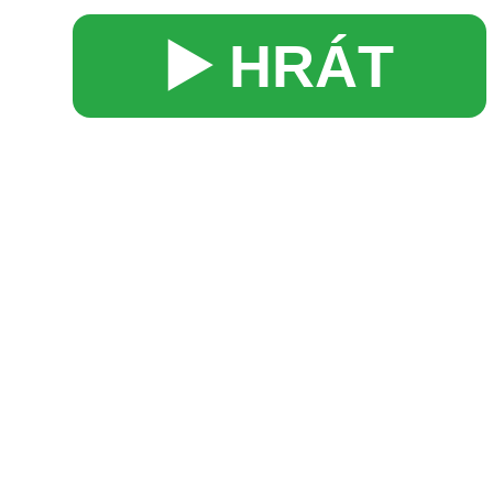
▶️ HRÁT