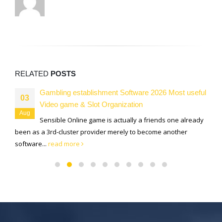
RELATED
POSTS
Gambling establishment Software 2026 Most useful
03
Video game & Slot Organization
Aug
Sensible Online game is actually a friends one already
been as a 3rd-cluster provider merely to become another
software...
read more