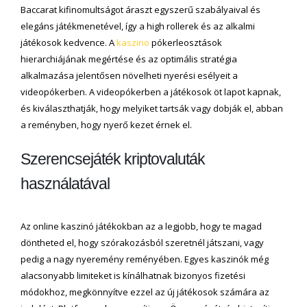
Baccarat kifinomultságot áraszt egyszerű szabályaival és
elegáns játékmenetével, így a high rollerek és az alkalmi
játékosok kedvence. A
kaszino
pókerleosztások
hierarchiájának megértése és az optimális stratégia
alkalmazása jelentősen növelheti nyerési esélyeit a
videopókerben. A videopókerben a játékosok öt lapot kapnak,
és kiválaszthatják, hogy melyiket tartsák vagy dobják el, abban
a reményben, hogy nyerő kezet érnek el.
Szerencsejáték kriptovaluták
használatával
Az online kaszinó játékokban az a legjobb, hogy te magad
döntheted el, hogy szórakozásból szeretnél játszani, vagy
pedig a nagy nyeremény reményében. Egyes kaszinók még
alacsonyabb limiteket is kínálhatnak bizonyos fizetési
módokhoz, megkönnyítve ezzel az új játékosok számára az