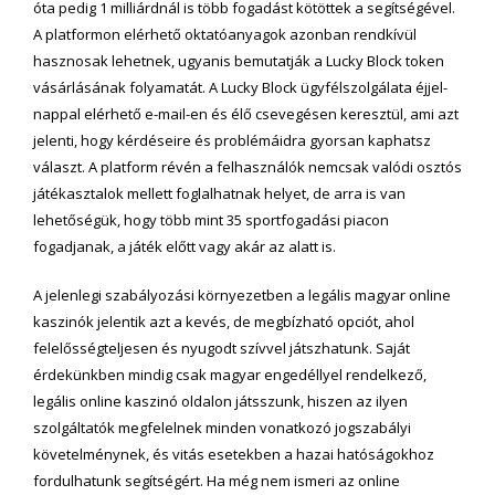
óta pedig 1 milliárdnál is több fogadást kötöttek a segítségével.
A platformon elérhető oktatóanyagok azonban rendkívül
hasznosak lehetnek, ugyanis bemutatják a Lucky Block token
vásárlásának folyamatát. A Lucky Block ügyfélszolgálata éjjel-
nappal elérhető e-mail-en és élő csevegésen keresztül, ami azt
jelenti, hogy kérdéseire és problémáidra gyorsan kaphatsz
választ. A platform révén a felhasználók nemcsak valódi osztós
játékasztalok mellett foglalhatnak helyet, de arra is van
lehetőségük, hogy több mint 35 sportfogadási piacon
fogadjanak, a játék előtt vagy akár az alatt is.
A jelenlegi szabályozási környezetben a legális magyar online
kaszinók jelentik azt a kevés, de megbízható opciót, ahol
felelősségteljesen és nyugodt szívvel játszhatunk. Saját
érdekünkben mindig csak magyar engedéllyel rendelkező,
legális online kaszinó oldalon játsszunk, hiszen az ilyen
szolgáltatók megfelelnek minden vonatkozó jogszabályi
követelménynek, és vitás esetekben a hazai hatóságokhoz
fordulhatunk segítségért. Ha még nem ismeri az online