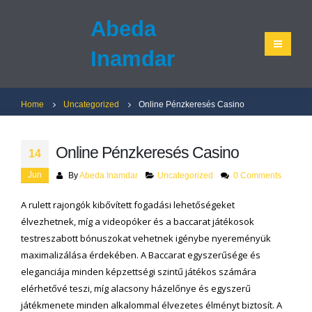
Abeda
Inamdar
Home
Uncategorized
Online Pénzkeresés Casino
Online Pénzkeresés Casino
14
Jun
By
Abeda Inamdar
Uncategorized
0 Comments
A rulett rajongók kibővített fogadási lehetőségeket
élvezhetnek, míg a videopóker és a baccarat játékosok
testreszabott bónuszokat vehetnek igénybe nyereményük
maximalizálása érdekében. A Baccarat egyszerűsége és
eleganciája minden képzettségi szintű játékos számára
elérhetővé teszi, míg alacsony házelőnye és egyszerű
játékmenete minden alkalommal élvezetes élményt biztosít. A