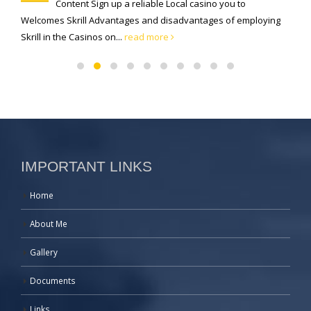
Content Sign up a reliable Local casino you to
Welcomes Skrill Advantages and disadvantages of employing
Skrill in the Casinos on...
read more
IMPORTANT LINKS
Home
About Me
Gallery
Documents
Links