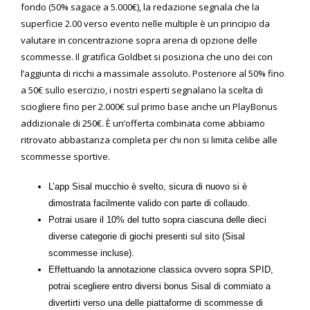
fondo (50% sagace a 5.000€), la redazione segnala che la
superficie 2.00 verso evento nelle multiple è un principio da
valutare in concentrazione sopra arena di opzione delle
scommesse. Il gratifica Goldbet si posiziona che uno dei con
l’aggiunta di ricchi a massimale assoluto. Posteriore al 50% fino
a 50€ sullo esercizio, i nostri esperti segnalano la scelta di
sciogliere fino per 2.000€ sul primo base anche un PlayBonus
addizionale di 250€. È un’offerta combinata come abbiamo
ritrovato abbastanza completa per chi non si limita celibe alle
scommesse sportive.
L’app Sisal mucchio è svelto, sicura di nuovo si è
dimostrata facilmente valido con parte di collaudo.
Potrai usare il 10% del tutto sopra ciascuna delle dieci
diverse categorie di giochi presenti sul sito (Sisal
scommesse incluse).
Effettuando la annotazione classica ovvero sopra SPID,
potrai scegliere entro diversi bonus Sisal di commiato a
divertirti verso una delle piattaforme di scommesse di