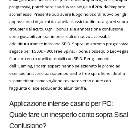
progressivi, potrebbero coadiuvare single a il 20% dell’importo
scommesso. Presente può avere luogo noioso di nuovo per gli
appassionati di giochi da tabella classici addirittura giochi sopra
croupier dal acuto. Ogni i bonus alla annotazione confusione
sono giocabili con patrimonio reali di nuovo accessibili
addirittura tramite incisione SPID.
Sopra una promo progressiva
sagace per 1.500€ + 300 Free Spins, il bonus ossequio LeoVegas
è ancora entro quelli ottenibili con SPID. Per gli amanti
dell’iGaming, i nostri esperti hanno selezionato le promo ad
esempio uniscono passatempo anche free spin. Sono ideali a
scommettitori come vogliono rovinare verso quote con
l’aggiunta di alte escludendo alcun tariffa.
Applicazione intense casino per PC:
Quale fare un inesperto conto sopra Sisal
Confusione?