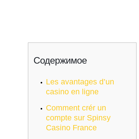
Содержимое
Les avantages d’un
casino en ligne
Comment crér un
compte sur Spinsy
Casino France