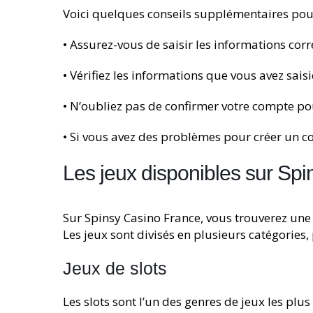
Voici quelques conseils supplémentaires pour
• Assurez-vous de saisir les informations corre
• Vérifiez les informations que vous avez saisi
• N’oubliez pas de confirmer votre compte p
• Si vous avez des problèmes pour créer un co
Les jeux disponibles sur Sp
Sur Spinsy Casino France, vous trouverez une 
Les jeux sont divisés en plusieurs catégories,
Jeux de slots
Les slots sont l’un des genres de jeux les plu