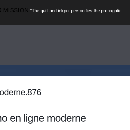
SION
"The quill and inkpot personifies the propagation of knowledge
moderne.876
no en ligne moderne