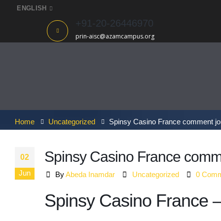
ENGLISH
+91-20-26446970
prin-aisc@azamcampus.org
Home
Uncategorized
Spinsy Casino France comment jou
Spinsy Casino France comme
02
Jun
By
Abeda Inamdar
Uncategorized
0 Comm
Spinsy Casino France –