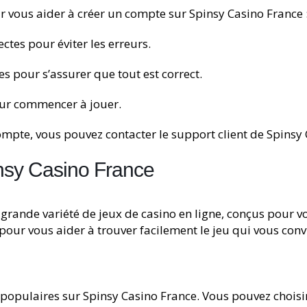
 vous aider à créer un compte sur Spinsy Casino France 
ctes pour éviter les erreurs.
es pour s’assurer que tout est correct.
our commencer à jouer.
mpte, vous pouvez contacter le support client de Spinsy 
insy Casino France
grande variété de jeux de casino en ligne, conçus pour v
 pour vous aider à trouver facilement le jeu qui vous conv
s populaires sur Spinsy Casino France. Vous pouvez choisi