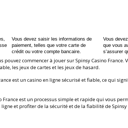
es,
Vous devez saisir les informations de
Vous devez 
esse
paiement, telles que votre carte de
que vous av
crédit ou votre compte bancaire.
s’assurer q
ous pouvez commencer à jouer sur Spinsy Casino France. 
table, les jeux de cartes et les jeux de hasard.
ance est un casino en ligne sécurisé et fiable, ce qui sig
o France est un processus simple et rapide qui vous per
gne et profiter de la sécurité et de la fiabilité de Spinsy