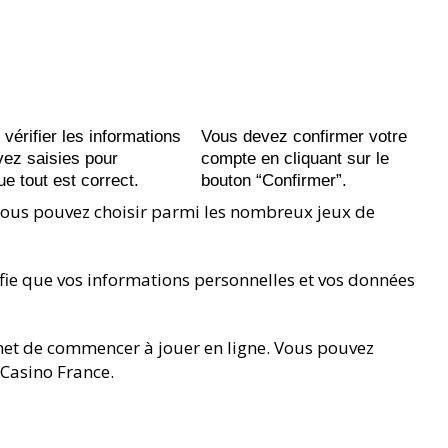
vérifier les informations
Vous devez confirmer votre
ez saisies pour
compte en cliquant sur le
ue tout est correct.
bouton “Confirmer”.
Vous pouvez choisir parmi les nombreux jeux de
nifie que vos informations personnelles et vos données
met de commencer à jouer en ligne. Vous pouvez
 Casino France.