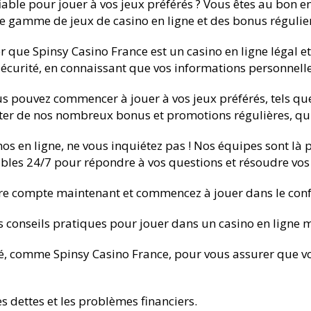
iable pour jouer à vos jeux préférés ? Vous êtes au bon en
ge gamme de jeux de casino en ligne et des bonus régulie
 que Spinsy Casino France est un casino en ligne légal et 
sécurité, en connaissant que vos informations personnelle
 pouvez commencer à jouer à vos jeux préférés, tels que les
ter de nos nombreux bonus et promotions régulières, qu
s en ligne, ne vous inquiétez pas ! Nos équipes sont là p
les 24/7 pour répondre à vos questions et résoudre vos
otre compte maintenant et commencez à jouer dans le conf
s conseils pratiques pour jouer dans un casino en ligne 
risé, comme Spinsy Casino France, pour vous assurer que v
es dettes et les problèmes financiers.