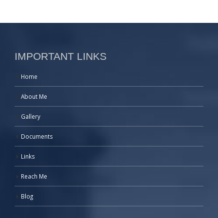
IMPORTANT LINKS
Home
About Me
Gallery
Documents
Links
Reach Me
Blog