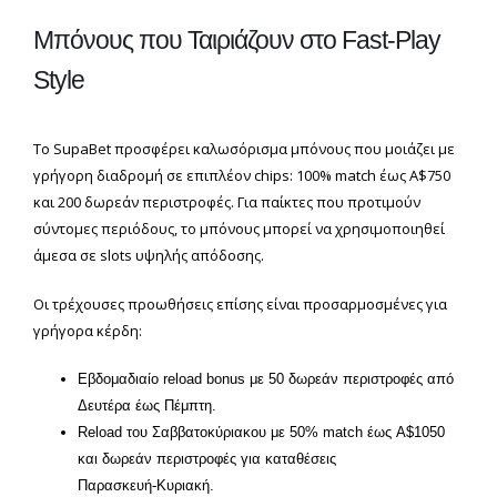
Μπόνους που Ταιριάζουν στο Fast‑Play
Style
Το SupaBet προσφέρει καλωσόρισμα μπόνους που μοιάζει με
γρήγορη διαδρομή σε επιπλέον chips: 100% match έως A$750
και 200 δωρεάν περιστροφές. Για παίκτες που προτιμούν
σύντομες περιόδους, το μπόνους μπορεί να χρησιμοποιηθεί
άμεσα σε slots υψηλής απόδοσης.
Οι τρέχουσες προωθήσεις επίσης είναι προσαρμοσμένες για
γρήγορα κέρδη:
Εβδομαδιαίο reload bonus με 50 δωρεάν περιστροφές από
Δευτέρα έως Πέμπτη.
Reload του Σαββατοκύριακου με 50% match έως A$1050
και δωρεάν περιστροφές για καταθέσεις
Παρασκευή‑Κυριακή.