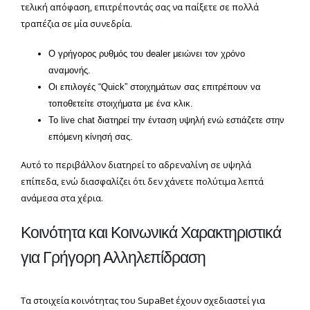
τελική απόφαση, επιτρέποντάς σας να παίξετε σε πολλά
τραπέζια σε μία συνεδρία.
Ο γρήγορος ρυθμός του dealer μειώνει τον χρόνο
αναμονής.
Οι επιλογές “Quick” στοιχημάτων σας επιτρέπουν να
τοποθετείτε στοιχήματα με ένα κλικ.
Το live chat διατηρεί την ένταση υψηλή ενώ εστιάζετε στην
επόμενη κίνησή σας.
Αυτό το περιβάλλον διατηρεί το αδρεναλίνη σε υψηλά
επίπεδα, ενώ διασφαλίζει ότι δεν χάνετε πολύτιμα λεπτά
ανάμεσα στα χέρια.
Κοινότητα και Κοινωνικά Χαρακτηριστικά
για Γρήγορη Αλληλεπίδραση
Τα στοιχεία κοινότητας του SupaBet έχουν σχεδιαστεί για