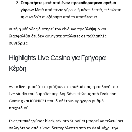
Σταματήστε μετά από έναν προκαθορισμένο αριθμό
γύρων:
Μετά από πέντε γύρους ή πέντε λεπτά, τελειώστε
τη συνεδρία ανεξάρτητα από το αποτέλεσμα.
Αυτή η μέθοδος διατηρεί τον κίνδυνο προβλέψιμο και
διασφαλίζει ότι δεν κυνηγάτε απώλειες σε πολλαπλές
συνεδρίες.
Highlights Live Casino για Γρήγορα
Κέρδη
Αν τα live τραπέζια ταιριάζουν στο ρυθμό σας, η επιλογή του
live studio του SupaBet περιλαμβάνει τίτλους από Evolution
Gaming και ICONIC21 που διαθέτουν γρήγορο ρυθμό
παιχνιδιού.
Ένας τυπικός γύρος blackjack στο SupaBet μπορεί να τελειώσει
σε λιγότερα από είκοσι δευτερόλεπτα από το deal μέχρι την