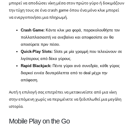
μπορεί να αποδώσει νίκη μέσα στον πρώτο γύρο ή δοκιμάζουν
την τύχη τους σε ένα crash game όπου ένα μόνο κλικ μπορεί
να ενεργοποιήσει μια πληρωμή.
Crash Game:
Κάντε κλικ μια φορά, παρακολουθήστε τον
πολλαπλασιαστή να ανεβαίνει και αποφασίστε αν θα
αποσύρετε πριν πέσει.
Quick‑Play Slots:
Slots με μία γραμμή που τελειώνουν σε
λιγότερους από δέκα γύρους.
Rapid Blackjack:
Πέντε γύροι ανά συνεδρία, κάθε γύρος
διαρκεί εννέα δευτερόλεπτα από το deal μέχρι την
απόφαση.
Αυτή η επιλογή σας επιτρέπει να μετακινείστε από μια νίκη
στην επόμενη χωρίς να περιμένετε να ξεδιπλωθεί μια μεγάλη
ιστορία.
Mobile Play on the Go