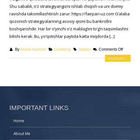
Shu sababli, o’z strategiyangizni ishlab chiqish va uni doimiy
ravishda takomillashtirish zarur. https://fairpari-uz.com G’alaba
qozonish strategiyalarining asosiy qismi bu bankrollni
boshqarishdir. Har bir o’yinchi o’z mablag’ini to’g’ri taqsimlashni
bilishi kerak. Bu, yo’qotishlar paytida katta miqdorda [...]
By
Abeda Inamdar
Gambling
fairpari
Comments Off
Read more...
IMPORTANT LINKS
Home
About Me