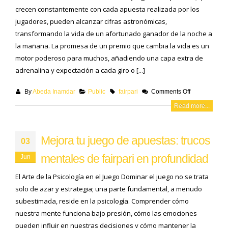
crecen constantemente con cada apuesta realizada por los
jugadores, pueden alcanzar cifras astronómicas,
transformando la vida de un afortunado ganador de la noche a
la mañana. La promesa de un premio que cambia la vida es un
motor poderoso para muchos, añadiendo una capa extra de
adrenalina y expectación a cada giro o [...]
By
Abeda Inamdar
Public
fairpari
Comments Off
Read more...
Mejora tu juego de apuestas: trucos
03
mentales de fairpari en profundidad
Jun
El Arte de la Psicología en el Juego Dominar el juego no se trata
solo de azar y estrategia; una parte fundamental, a menudo
subestimada, reside en la psicología. Comprender cómo
nuestra mente funciona bajo presión, cómo las emociones
pueden influir en nuestras decisiones y cómo mantener la