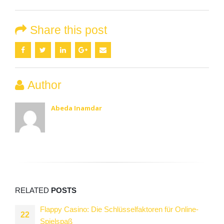
Share this post
Author
Abeda Inamdar
RELATED
POSTS
Flappy Casino: Die Schlüsselfaktoren für Online-
22
Spielspaß