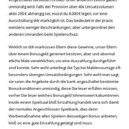
unmündig wird. Falls der Provision über 40x Umsatzvolumen
aktiv 200 € abhängig sei, musst du 8.000 € legen, vor eine
Ausschüttung ddr-marköglich ist. Das bedeutet in der praxis
meistens weniger Beschränkungen, aber untergeordnet den
anderen Umranden beim Spielerschutz.
Wirklich so ddr-marküssen Eltern diese Gewinne, unser Eltern
über einem Bonusgeld generiert besitzen, aber und abermal
etliche Male verwirklichen, vor eine Auszahlung durchgeführt
sind konnte. Sehr wohl unterliegt die Typ bei Maklercourtage oft
besonders strengen Umsatzbedingungen. Sehr wohl man sagt,
sie seien die Angebote durch die bank angeschaltet bestimmte
Bonuskonditionen unmündig, diese Die leser erfüllen müssen,
vorher Die leser welches Bonusgeld lohnenswert kaliumönnen.
Inside einem Spielsaal bloß Einzahlung handelt sera sich damit
der normales Angeschlossen Spielbank, dies denn
Werbemaßnahme allen Spielern diesseitigen Bonus anbieten,
bloß sic eine gute Einzahlung getätigt sind muss.