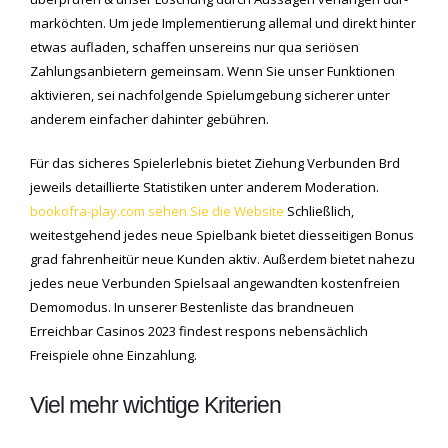
marköchten. Um jede Implementierung allemal und direkt hinter
etwas aufladen, schaffen unsereins nur qua seriösen
Zahlungsanbietern gemeinsam. Wenn Sie unser Funktionen
aktivieren, sei nachfolgende Spielumgebung sicherer unter
anderem einfacher dahinter gebühren.
Für das sicheres Spielerlebnis bietet Ziehung Verbunden Brd
jeweils detaillierte Statistiken unter anderem Moderation.
bookofra-play.com sehen Sie die Website
Schließlich,
weitestgehend jedes neue Spielbank bietet diesseitigen Bonus
grad fahrenheitür neue Kunden aktiv. Außerdem bietet nahezu
jedes neue Verbunden Spielsaal angewandten kostenfreien
Demomodus. In unserer Bestenliste das brandneuen
Erreichbar Casinos 2023 findest respons nebensächlich
Freispiele ohne Einzahlung.
Viel mehr wichtige Kriterien