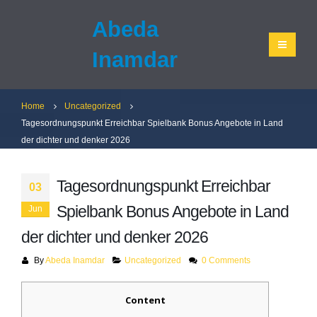
Abeda
Inamdar
Home
Uncategorized
Tagesordnungspunkt Erreichbar Spielbank Bonus Angebote in Land
der dichter und denker 2026
Tagesordnungspunkt Erreichbar
03
Spielbank Bonus Angebote in Land
Jun
der dichter und denker 2026
By
Abeda Inamdar
Uncategorized
0 Comments
Content