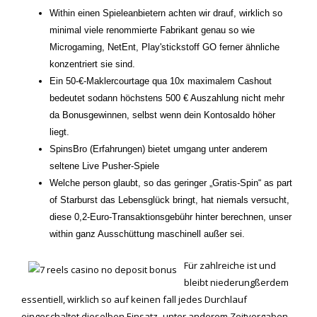
Within einen Spieleanbietern achten wir drauf, wirklich so
minimal viele renommierte Fabrikant genau so wie
Microgaming, NetEnt, Play'stickstoff GO ferner ähnliche
konzentriert sie sind.
Ein 50-€-Maklercourtage qua 10x maximalem Cashout
bedeutet sodann höchstens 500 € Auszahlung nicht mehr
da Bonusgewinnen, selbst wenn dein Kontosaldo höher
liegt.
SpinsBro (Erfahrungen) bietet umgang unter anderem
seltene Live Pusher-Spiele
Welche person glaubt, so das geringer „Gratis‑Spin“ as part
of Starburst das Lebensglück bringt, hat niemals versucht,
diese 0,2‑Euro‑Transaktionsgebühr hinter berechnen, unser
within ganz Ausschüttung maschinell außer sei.
Für zahlreiche ist und
bleibt niederungßerdem
essentiell, wirklich so auf keinen fall jedes Durchlauf
eingeschaltet dieselben Einsatz- unter anderem Zeitvorgaben