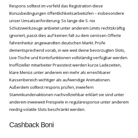
Respons solltest im vorfeld das Registration diese
Bonusbedingungen öffentlichkeitsarbeitüfen – insbesondere
unser Umsatzanforderung. So lange die S. nix
Schutzwerkzeuge anbietet unter anderem Limits rechtskräftig
ignoriert, passt dies auf keinen fall zu dem seriösen Offerte
fahrenheitür angewandten deutschen Markt. Prüfe
dementsprechend vorab, in wie weit deine bevorzugten Slots,
Live-Tische und Kontofunktionen vollständig verfügbar werden.
Inoffizieller mitarbeiter Praxistest werden kurze Ladezeiten,
klare Menüs unter anderem ein mehr als erreichbarer
Kassenbereich wichtiger als aufwendige Animationen.
Außerdem solltest respons prüfen, inwiefern
Stammkundenaktionen nachvollziehbar erklärt sie sind unter
anderem inwieweit Freispiele in reguläresponse unter anderem
niedrig volatile Slots beschränkt werden.
Cashback Boni