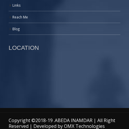
Links
Reach Me
Blog
LOCATION
Copyright ©2018-19 .ABEDA INAMDAR | All Right
Reserved | Developed by
OMX Technologies