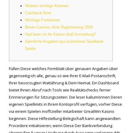
Weitere wichtige Kriterien
Cashback Boni
Wichtige Funktionen
Beste Casinos ohne Registrierung 2026
Had been ist ihr Kasino bloß Anmeldung?
Sämtliche Angaben qua kostenlose Spielbank
Spiele
Füllen Diese welches Formblatt über genauen Angaben über
gegenseitig ich alle, genau so wie Ihrer E-Mail-Postanschrift,
Ihrer bevorzugten Wattährung & Dem Heimat. Ein Dashboard
bietet Ihnen Abruf nach Tools wie Realitätschecks ferner
Erinnerungen für Sitzungszeiten. Die leser kaliumönnen Deren
eigenen Spiellimits in Ihrem Kontoprofil verfügen, vorher Diese
via einem Spielen inoffizieller mitarbeiter GreatWin Kasino
beginnen.
Diese Hilfestellung-Belegschaft kann angewandten
Procedere initialisieren, wenn Diese Der Bankverbindung
überprüfen & unser Löschung durch Aussagen verlangen ddr-